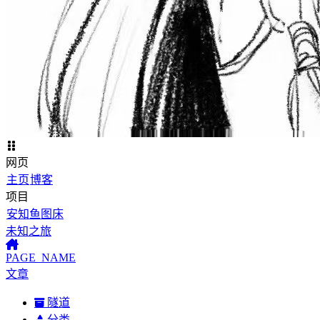
网页
主页
博客
项目
安知鱼图床
未知之旅
PAGE_NAME
文章
隧道
分类