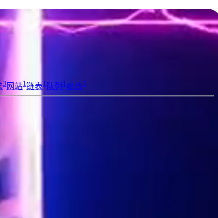
3
1
1
1
3
法
网站
链表
队列
魔改