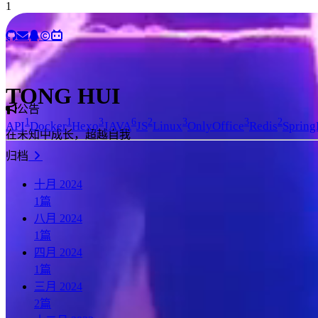
1
TONG HUI
公告
1
1
3
6
2
3
3
2
API
Docker
Hexo
JAVA
JS
Linux
OnlyOffice
Redis
Spring
在未知中成长，超越自我
归档
十月 2024
1
篇
八月 2024
1
篇
四月 2024
1
篇
三月 2024
2
篇