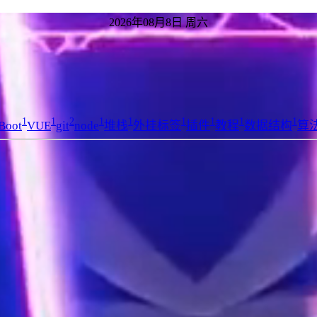
2026年08月8日 周六
1
1
2
1
1
1
1
1
1
Boot
VUE
git
node
堆栈
外挂标签
插件
教程
数据结构
算