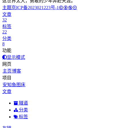
这世界太大，勇敢的少年奔赴天涯。
主题
京ICP备2023021223号-1
文章
32
标签
22
分类
8
功能
显示模式
网页
主页
博客
项目
安知鱼图床
文章
隧道
分类
标签