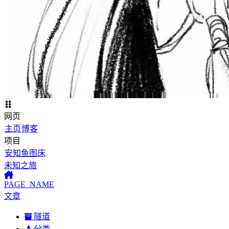
网页
主页
博客
项目
安知鱼图床
未知之旅
PAGE_NAME
文章
隧道
分类