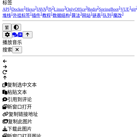
标签
1
1
3
6
2
3
3
2
1
1
API
Docker
Hexo
JAVA
JS
Linux
OnlyOffice
Redis
SpringBoot
VUE
git
1
1
1
1
1
3
1
1
1
3
堆栈
外挂标签
插件
教程
数据结构
算法
网站
链表
队列
魔改
繁
播放音乐
搜索
复制选中文本
粘贴文本
引用到评论
新窗口打开
复制链接地址
复制此图片
下载此图片
新窗口打开图片