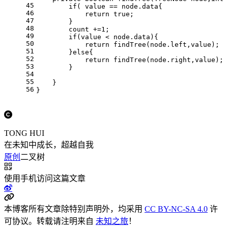
45
if
( value == node.data{
46
return
true
;
47
        }
48
        count +=
1
;
49
if
(value < node.data){
50
return
 findTree(node.left,value);
51
        }
else
{
52
return
 findTree(node.right,value);
53
        }
54
55
    }
56
}
TONG HUI
在未知中成长，超越自我
原创
二叉树
使用手机访问这篇文章
本博客所有文章除特别声明外，均采用
CC BY-NC-SA 4.0
许
可协议。转载请注明来自
未知之旅
！