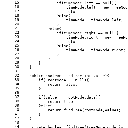
15
if
(timeNode.left == 
null
){
16
                    timeNode.left = 
new
TreeNod
17
return
;
18
                }
else
{
19
                    timeNode = timeNode.left; 
20
                }
21
            }
else
{
22
if
(timeNode.right == 
null
){
23
                    timeNode.right = 
new
TreeNo
24
return
;
25
                }
else
{
26
                    timeNode = timeNode.right; 
27
                }
28
            }
29
        }
30
    }
31
32
public
boolean
findTree
(
int
 value)
{
33
if
( rootNode == 
null
){
34
return
false
;
35
        }
36
37
if
(value == rootNode.data){
38
return
true
;
39
        }
else
{
40
return
 findTree(rootNode,value);
41
        }
42
    }
43
44
private
boolean
findTree
(TreeNode node,
int
 