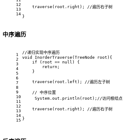
12
    traverse(root.right); 
//遍历右子树   
13
14
}
中序遍历
//递归实现中序遍历
1
void
InorderTraverse
(TreeNode root)
{
2
if
 (root == 
null
) {
3
return
;
4
    }
5
6
    traverse(root.left); 
//遍历左子树   
7
8
9
// 中序位置
10
     System.out.println(root);
//访问根结点
11
12
    traverse(root.right); 
//遍历右子树   
13
14
}
15