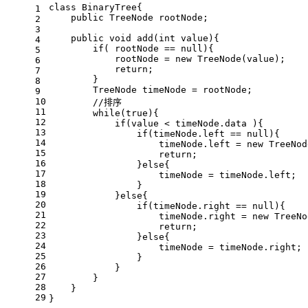
class
BinaryTree
{
1
public
 TreeNode rootNode;
2
3
public
void
add
(
int
 value)
{
4
if
( rootNode == 
null
){
5
            rootNode = 
new
TreeNode
(value);
6
return
;
7
        }
8
TreeNode
timeNode
=
 rootNode; 
9
10
//排序
11
while
(
true
){
12
if
(value < timeNode.data ){
13
if
(timeNode.left == 
null
){
14
                    timeNode.left = 
new
TreeNod
15
return
;
16
                }
else
{
17
                    timeNode = timeNode.left; 
18
                }
19
            }
else
{
20
if
(timeNode.right == 
null
){
21
                    timeNode.right = 
new
TreeNo
22
return
;
23
                }
else
{
24
                    timeNode = timeNode.right; 
25
                }
26
            }
27
        }
28
    }
29
}