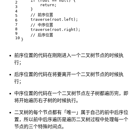
if
 (root == 
null
) {
2
return
;
3
    }
4
// 前序位置
5
    traverse(root.left);
6
7
// 中序位置
8
    traverse(root.right);
9
// 后序位置
10
}
前序位置的代码在刚刚进入一个二叉树节点的时候执
行；
后序位置的代码在将要离开一个二叉树节点的时候执
行；
中序位置的代码在一个二叉树节点左子树都遍历完，即
将开始遍历右子树的时候执行。
二叉树的每个节点都有「唯一」属于自己的前中后序位
置，所以前中后序遍历是遍历二叉树过程中处理每一个
节点的三个特殊时间点。