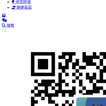
闲言碎语
随便逛逛
搜索