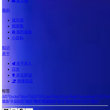
留言板
我的
音乐馆
相册集
我的装备
小目标
知识
关于
关于本人
日志
闲言碎语
随便逛逛
标签
1
1
3
6
2
3
3
2
1
1
API
Docker
Hexo
JAVA
JS
Linux
OnlyOffice
Redis
SpringBoot
VUE
git
1
1
1
1
1
3
1
1
1
3
堆栈
外挂标签
插件
教程
数据结构
算法
网站
链表
队列
魔改