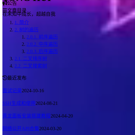
公告
文章目录
在未知中成长，超越自我
1.
简介
2.
树的遍历
2.0.1.
前序遍历
2.0.2.
中序遍历
2.0.3.
后序遍历
2.1.
二叉排序树
2.2.
二叉搜索树
最近发布
面试记录
2024-10-16
SSH生成和使用
2024-08-21
青龙面板安装搭建教程
2024-04-20
网络公开API合集
2024-03-20