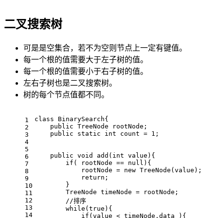
二叉搜索树
可是是空集合，若不为空则节点上一定有键值。
每一个根的值需要大于左子树的值。
每一个根的值需要小于右子树的值。
左右子树也是二叉搜索树。
树的每个节点值都不同。
class
BinarySearch
{
1
public
 TreeNode rootNode;
2
public
static
int
count
=
1
;
3
4
5
public
void
add
(
int
 value)
{
6
if
( rootNode == 
null
){
7
            rootNode = 
new
TreeNode
(value);
8
return
;
9
        }
10
TreeNode
timeNode
=
 rootNode; 
11
12
//排序
13
while
(
true
){
14
if
(value < timeNode.data ){