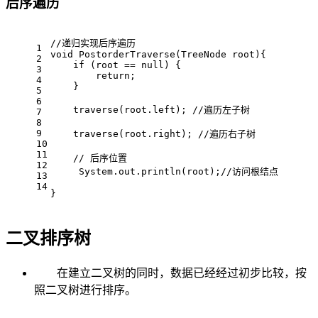
后序遍历
//递归实现后序遍历
1
void
PostorderTraverse
(TreeNode root)
{
2
if
 (root == 
null
) {
3
return
;
4
    }
5
6
    traverse(root.left); 
//遍历左子树   
7
8
9
    traverse(root.right); 
//遍历右子树   
10
11
// 后序位置
12
     System.out.println(root);
//访问根结点
13
14
}
二叉排序树
在建立二叉树的同时，数据已经经过初步比较，按
照二叉树进行排序。