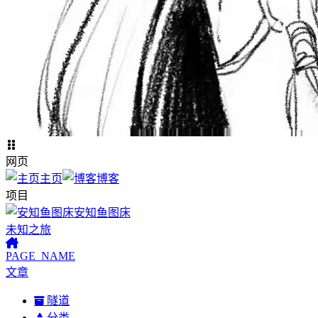
网页
主页
博客
项目
安知鱼图床
未知之旅
PAGE_NAME
文章
隧道
分类