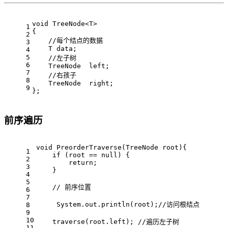
void
 TreeNode<T>
1
{
2
//每个结点的数据
3
    T data;
4
5
//左子树
6
    TreeNode  left;
7
//右孩子
8
    TreeNode  right;
9
};
前序遍历
void
PreorderTraverse
(TreeNode root)
{
1
if
 (root == 
null
) {
2
return
;
3
    }
4
5
// 前序位置
6
7
     System.out.println(root);
//访问根结点
8
9
10
    traverse(root.left); 
//遍历左子树   
11