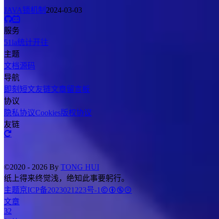
JAVA锁机制
2024-03-03
服务
51la统计
开往
主题
文档
源码
导航
即刻短文
友链文章
留言板
协议
隐私协议
Cookies
版权协议
友链
©2020 - 2026 By
TONG HUI
纸上得来终觉浅，绝知此事要躬行。
主题
京ICP备2023021223号-1
文章
32