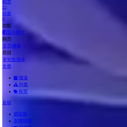
标签
22
分类
8
功能
显示模式
网页
主页
博客
项目
安知鱼图床
文章
隧道
分类
标签
友链
朋友圈
友情链接