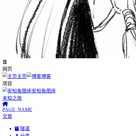
网页
主页
博客
项目
安知鱼图床
未知之旅
PAGE_NAME
文章
隧道
分类