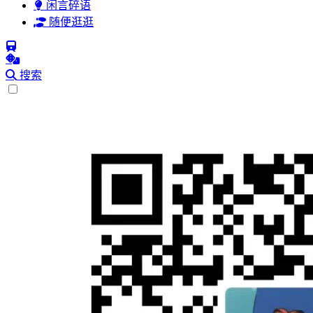
闲言碎语
随便逛逛
搜索